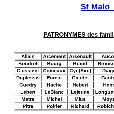
St Malo 
PATRONYMES des famil
Allain
Arcement
Arsenault
Auco
Boudrot
Bourg
Braud
Brous
Clossinet
Comeaux
Cyr (Sire)
Daig
Duplessis
Forest
Gaudet
Gautr
Guedry
Hache
Hebert
Hen
Lebert
LeBlanc
Lejeune
Longue
Metra
Michel
Mius
Moy
Pitre
Poirier
Richard
Robic